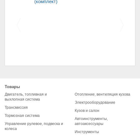
Щетка стартера (уголь)
й 2108
2101 (7*16*20
Товары
кт)
Двигатель, топливная и
Отопление, вентиляция кузова
выхлопная система
Электрооборудование
Трансмиссия
Кузов и салон
Тормозная система
Автоинструменты,
Управление рулевое, подвеска и
автоаксессуары
колеса
Инструменты