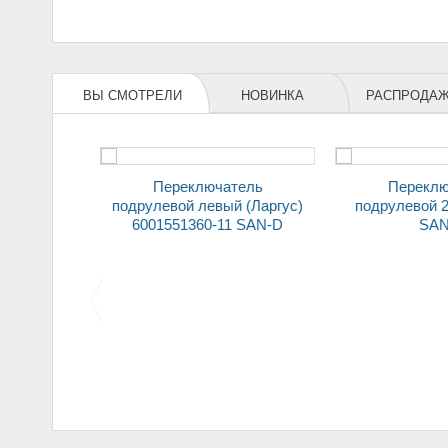
ВЫ СМОТРЕЛИ
НОВИНКА
РАСПРОДА
Переключатель
Переключатель
равый
подрулевой левый (Ларгус)
подрулевой 2
N-D
6001551360-11 SAN-D
SAN