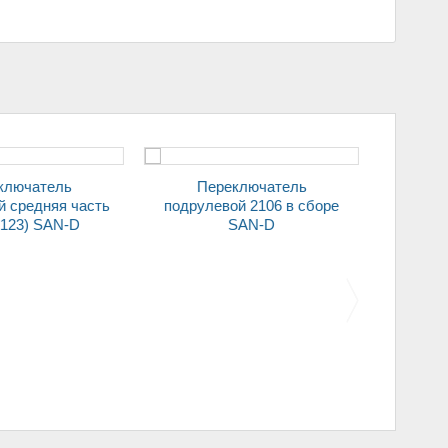
Переключатель
Переключатель
 средняя часть
подрулевой 2106 в сборе
подруле
2123) SAN-D
SAN-D