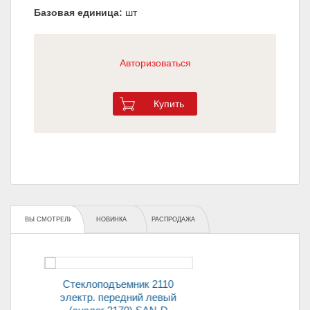
Базовая единица:
шт
Авторизоваться
Купить
ВЫ СМОТРЕЛИ
НОВИНКА
РАСПРОДАЖА
Стеклоподъемник 2110
дний левый
электр. задний правый