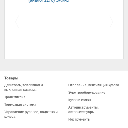
0) SAN-D
(аналог 2170) SAN-D
Щетка стартера (уголь)
омобилей 2108
2101 
Товары
(комплект)
Двигатель, топливная и
Отопление, вентиляция кузова
выхлопная система
Электрооборудование
Трансмиссия
Кузов и салон
Тормозная система
Автоинструменты,
Управление рулевое, подвеска и
автоаксессуары
колеса
Инструменты