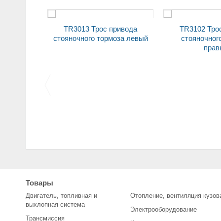
TR3013 Трос привода
TR3102 Трос привода
 задний
стояночного тормоза левый
стояночног
прав
Колодки передние для
Щетка стартера (уголь)
автомобилей 2108
2101 (7*16
Товары
(комплект)
Двигатель, топливная и
Отопление, вентиляция кузов
выхлопная система
Электрооборудование
Трансмиссия