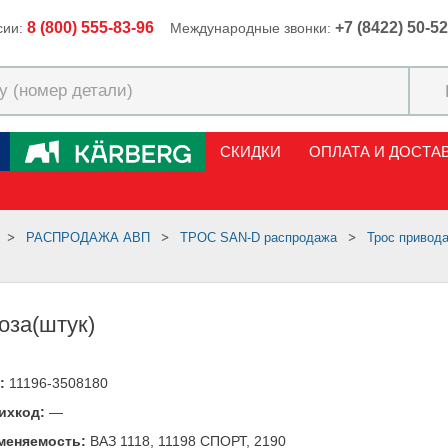
8 (800) 555-83-96
+7 (8422) 50-5
сии:
Международные звонки:
СКИДКИ
ОПЛАТА И ДОСТА
РАСПРОДАЖА АВП
ТРОС SAN-D распродажа
Трос привод
оза(штук)
:
11196-3508180
ихкод:
—
меняемость:
ВАЗ 1118, 11198 СПОРТ, 2190