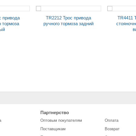
TR2212 Трос привода
TR4411 Трос привода
о тормоза
ручного тормоза задний
стояночн
ый
в
зеркало наруж. заднего
Переключатель ЕВРО
*20)
вида 21213 НИВА SOLINA
по
Партнерство
лев.
стеклоо
а
Оптовым покупателям
Оплата
3709340-0
Поставщикам
Возврат