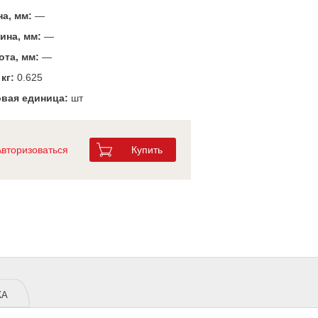
а, мм:
—
ина, мм:
—
та, мм:
—
 кг:
0.625
вая единица:
шт
Авторизоваться
Купить
ЖА