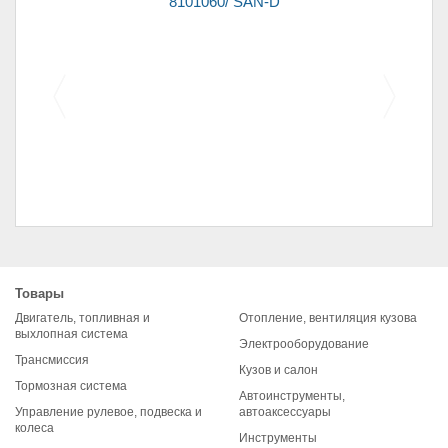
101060/ SAN-D
/2108-1301012/ SA
зеркало наруж. заднего
101 (7*16*20)
вида 21213
Товары
Двигатель, топливная и
Отопление, вентиляция кузова
выхлопная система
Электрооборудование
Трансмиссия
Кузов и салон
Тормозная система
Автоинструменты,
Управление рулевое, подвеска и
автоаксессуары
колеса
Инструменты