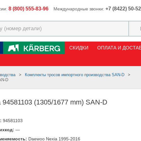
8 (800) 555-83-96
+7 (8422) 50-5
сии:
Международные звонки:
СКИДКИ
ОПЛАТА И ДОСТА
зводства
Комплекты тросов импортного производства SAN-D
SAN-D
за 94581103 (1305/1677 mm) SAN-D
:
94581103
ихкод:
—
меняемость:
Daewoo Nexia 1995-2016