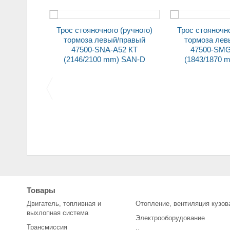
Трос стояночного (ручного)
Трос стояночного (ручного)
A603BJ
тормоза левый/правый
тормоза лев
) SAN-D
47500-SNA-A52 КТ
47500-SMG
(2146/2100 mm) SAN-D
(1843/1870 
Колодки передние для
Щетка стартера (уголь)
автомобилей 2108
2101 (7*16
Товары
(комплект)
Двигатель, топливная и
Отопление, вентиляция кузов
выхлопная система
Электрооборудование
Трансмиссия