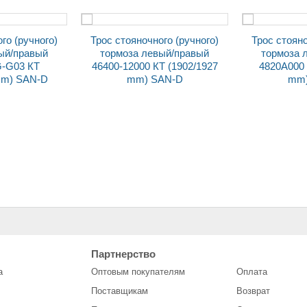
Трос стояночного (ручного)
Трос стояночного (ручного)
ый/правый
тормоза левый/правый
тормоза 
-G03 КТ
46400-12000 КТ (1902/1927
4820A000 
mm) SAN-D
mm) SAN-D
mm)
зеркало наруж. заднего
Переключатель ЕВРО
*20)
вида 21213 НИВА SOLINA
по
Партнерство
лев.
стеклоо
а
Оптовым покупателям
Оплата
3709340-0
Поставщикам
Возврат