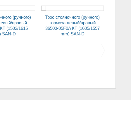
Трос стояночного (ручного)
Трос стояночного (ручного)
левый/правый
тормоза левый/правый
тормо
КТ (1592/1615
36500-95F0A КТ (1605/1597
59700-1
 SAN-D
mm) SAN-D
Переключатель ЕВРО
Цилиндры замков дверей +
друлевой
подрулевой
б
чистителя 1119-
стеклоочистителя 1118-
1 (2 кнопки) SAN-
3709340-20 (4 кнопки) SAN-
D
D