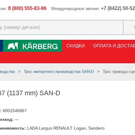
8 (800) 555-83-96
+7 (8422) 50-5
сии:
Международные звонки:
СКИДКИ
ОПЛАТА И ДОСТА
зводства
Трос импортного производства SAN-D
Трос привода сц
67 (1137 mm) SAN-D
:
6001546867
ихкод:
—
меняемость:
LADA Largus RENAULT Logan, Sandero