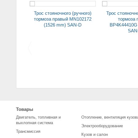
Трос стояночного (ручного)
Трос стояночного (ручного)
а правый MN102172
тормоза правый
тор
526 mm) SAN-D
BP4K44410G (1878 mm)
SAN-D
Щетка стартера (уголь)
з
омобилей 2108
2101 (7*16*20)
в
Товары
(комплект)
Двигатель, топливная и
Отопление, вентиляция кузов
выхлопная система
Электрооборудование
Трансмиссия
Кузов и салон