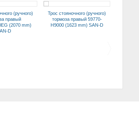
чного)
Трос стояночного (ручного)
тормоза правый 59770-
тормоза правый 59770-
H9000 (1623 mm) SAN-D
3W200 (1720 mm) SAN-D
Переключатель ЕВРО
Цилиндры замков дверей +
подрулевой
багажник 21099 черн
стеклоочистителя 1118-
SAN-D
3709340-20 (4 кнопки) SAN-
D