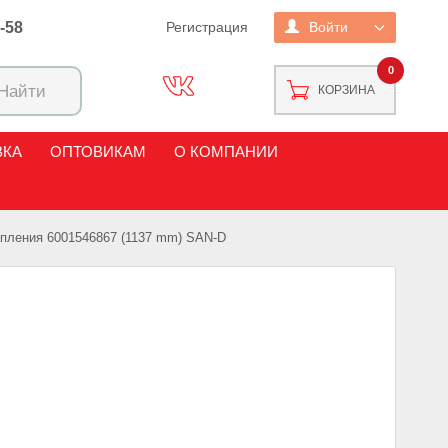
2-58
Регистрация
Войти
0
КОРЗИНА
ВКА
ОПТОВИКАМ
О КОМПАНИИ
епления 6001546867 (1137 mm) SAN-D