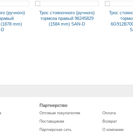
Трос стояночного (ручного)
Трос стояночного (ру
моза правый 96245829
тормоза правый
(1584 mm) SAN-D
6G912B700EG (2070 mm)
SAN-D
еркало наруж. заднего
Переключатель ЕВРО
ида 21213 НИВА SOLINA
подрулевой
Партнерство
лев.
стеклоочистителя 1119-
а
Оптовым покупателям
Оплата
3709340-01 (2 кнопки) SAN-
D
Поставщикам
Возврат
Партнерская сеть
О компании