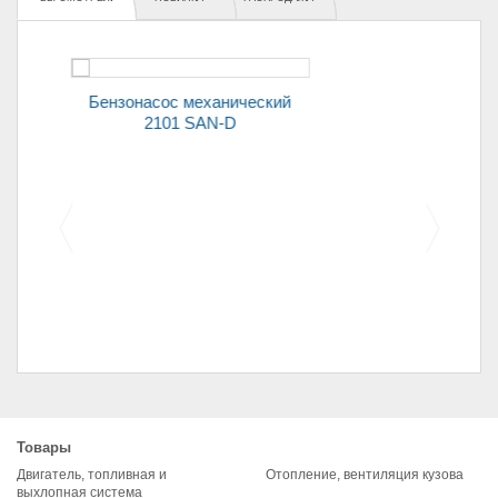
Бензонасос механический
-D
2101 ЛЮКС SAN-D с
хомутами
Щетка стартера (уголь)
билей 2108
2101 (7*1
Товары
мплект)
Двигатель, топливная и
Отопление, вентиляция кузова
выхлопная система