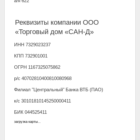
а/я 622
Реквизиты компании ООО
«Торговый дом «САН-Д»
ИНН 7329023237
КПП 732901001
ОГРН 1167325075862
р/с 40702810400810080968
Филиал "Центральный" Банка ВТБ (ПАО)
к/с 30101810145250000411
БИК 044525411
загрузка карты...