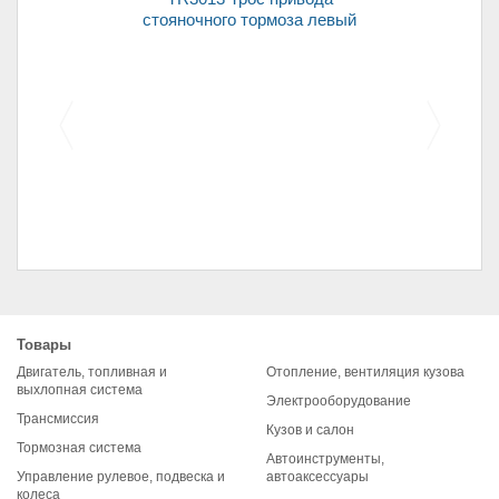
стояночного тормоза левый
Колодки передние для
автомобилей 2108
Товары
(комплект)
Двигатель, топливная и
Отопление, вентиляция кузова
выхлопная система
Электрооборудование
Трансмиссия
Кузов и салон
Тормозная система
Автоинструменты,
Управление рулевое, подвеска и
автоаксессуары
колеса