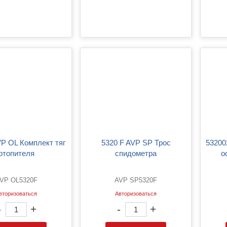
5320 F AVP SP Трос
532002 AVP OD Тяга ручного
отопителя
спидометра
о
VP OL5320F
AVP SP5320F
вторизоваться
Авторизоваться
-
+
-
+