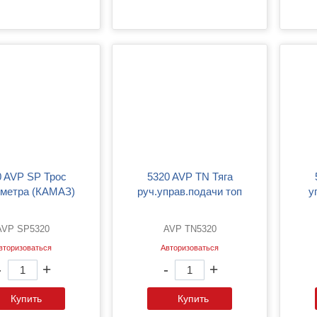
5320 AVP TN Тяга
5320 A
метра (КАМАЗ)
руч.управ.подачи топ
у
AVP SP5320
AVP TN5320
вторизоваться
Авторизоваться
-
+
-
+
Купить
Купить