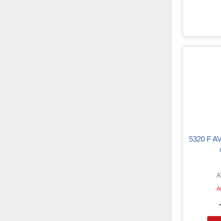
5320 F AVP OL Комплект тяг
A
А