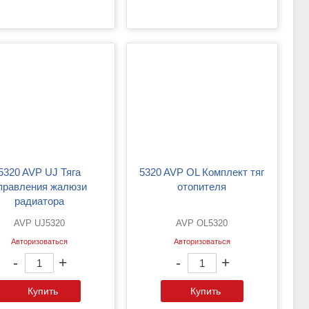
VP UJ Тяга
5320 AVP ОL Комплект тяг
правления жалюзи
отопителя
радиатора
AVP UJ5320
AVP ОL5320
Авторизоваться
Авторизоваться
-
+
-
+
Купить
Купить