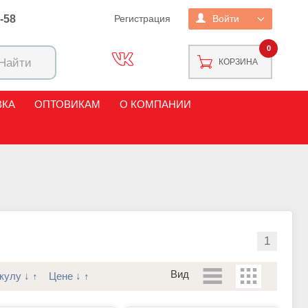
2-58
Регистрация
Войти
0
КОРЗИНА
ВКА
ОПТОВИКАМ
О КОМПАНИИ
1
Вид
кулу
↓
↑
Цене
↓
↑