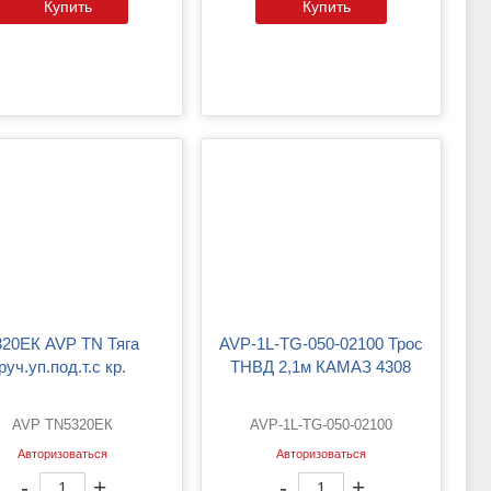
Купить
Купить
AVP-1L-TG-050-02100 Трос
руч.уп.под.т.с кр.
ТНВД 2,1м КАМАЗ 4308
AVP TN5320EК
AVP-1L-TG-050-02100
Авторизоваться
Авторизоваться
-
+
-
+