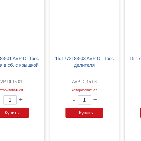
15.1772183-03 AVP DL Трос
15.1772183-04 AVP DL Трос
я в сб. с крышкой
делителя
AVP DL15-01
AVP DL15-03
вторизоваться
Авторизоваться
-
+
-
+
Купить
Купить