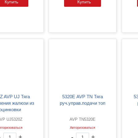
Купить
Купить
5320Е AVP TN Тяга
5320ЕК AVP TN Тяга
ления жалюзи из
руч.управ.подачи топ
оцинковки
VP UJ5320Z
AVP TN5320E
вторизоваться
Авторизоваться
-
+
-
+