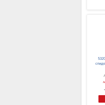
5320 AVP SP Трос
спидо
А