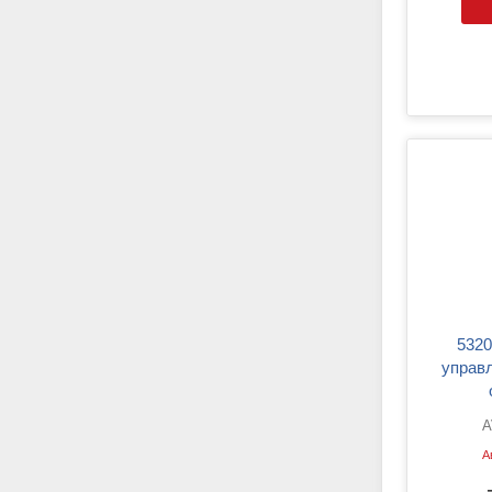
5320Z AVP UJ Тяга
управ
A
А