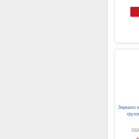
Зеркало наруж. заднего вида
груз
532
А