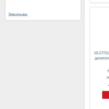
15.1772183-20 AVP DL Трос
делител
А