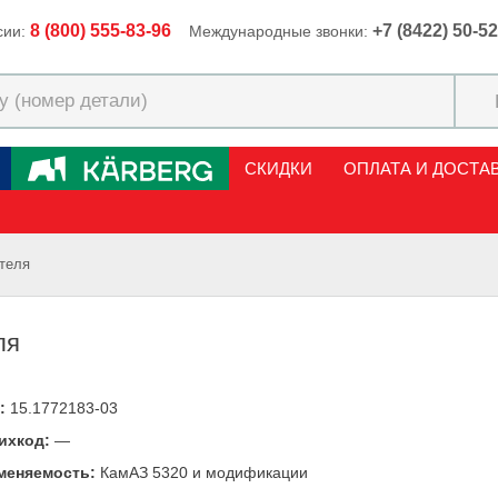
8 (800) 555-83-96
+7 (8422) 50-5
сии:
Международные звонки:
СКИДКИ
ОПЛАТА И ДОСТА
ителя
ля
:
15.1772183-03
ихкод:
—
меняемость:
КамАЗ 5320 и модификации