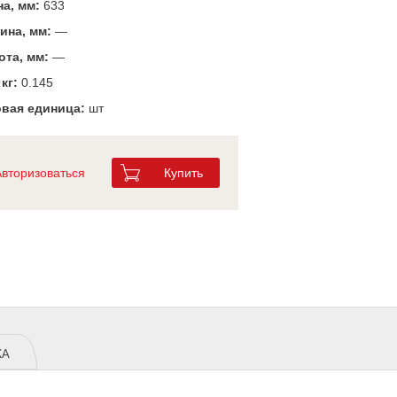
а, мм:
633
ина, мм:
—
та, мм:
—
 кг:
0.145
вая единица:
шт
Авторизоваться
Купить
ЖА