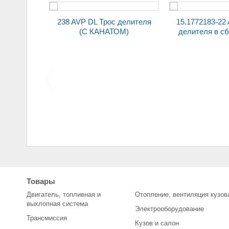
15.1772183-22 AVP DL Трос
238H AVP DL Трос делит
(С КАНАТОМ)
делителя в сб. с крышкой
Щетка стартера (уголь)
автомобилей 2108
2101 (7*16*20)
Товары
(комплект)
Двигатель, топливная и
Отопление, вентиляция кузов
выхлопная система
Электрооборудование
Трансмиссия
Кузов и салон