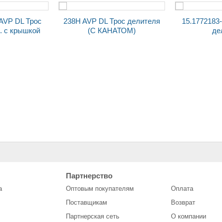
еля
15.1772183-03 AVP DL Трос
(С КАНАТОМ)
делителя
зеркало наруж. заднего
Переключатель ЕВРО
вида 21213 НИВА SOLINA
подрулевой
Партнерство
лев.
стеклоочистителя 1119-
а
Оптовым покупателям
Оплата
3709340-01 (2 кнопки) SA
D
Поставщикам
Возврат
Партнерская сеть
О компании