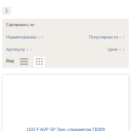
1
Сортировать по:
Наименованию
↓
↑
Популярности
↓
↑
Артикулу
↓
↑
Цене
↓
↑
Вид
1102 F AVP SP Трос спидометра ГВ309