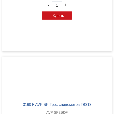
-
+
Купить
3160 F AVP SP Трос спидометра ГВ313
AVP SP3160F