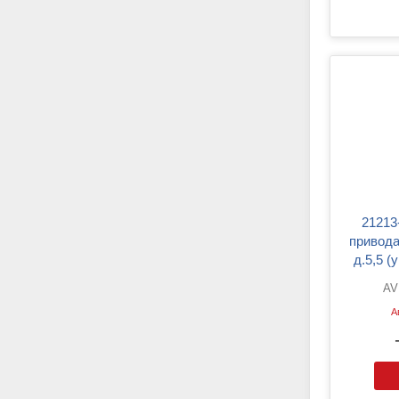
21213-55 AVP ZK Тяга
привода
д.5,5 (
цена 
AV
А