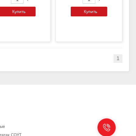
Купить
Купить
1
ные
ьтатах СОУТ