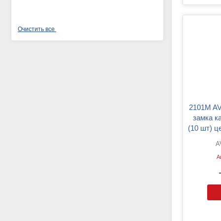
2101M AVP ZK Тяга привода
замка к
(10 шт) ц
A
А