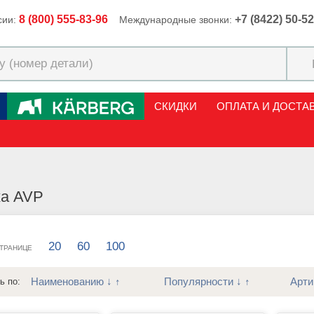
8 (800) 555-83-96
+7 (8422) 50-5
сии:
Международные звонки:
СКИДКИ
ОПЛАТА И ДОСТА
ка AVP
20
60
100
СТРАНИЦЕ
Наименованию
↓
↑
Популярности
↓
↑
Арти
ь по: