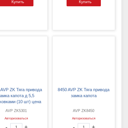
Купить
Купить
8450 AVP ZK Тяга привода
замка капота д 5,5
замка капота
ковками (10 шт) цена
указана за 1шт)
AVP ZK5301
AVP ZK8450
Авторизоваться
Авторизоваться
-
+
-
+