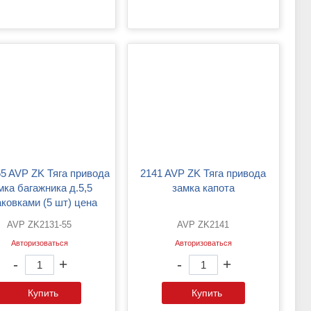
2141 AVP ZK Тяга привода
мка багажника д.5,5
замка капота
аковками (5 шт) цена
указана за 1шт)
AVP ZK2131-55
AVP ZK2141
Авторизоваться
Авторизоваться
-
+
-
+
Купить
Купить