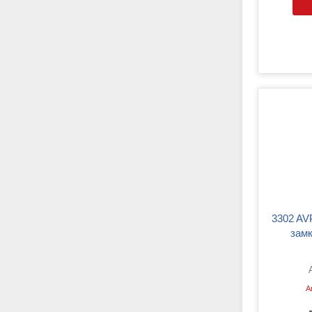
3302 AVP ZK Тяга привода
замк
А