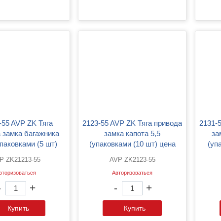
2123-55 AVP ZK Тяга привода
2131-55 AVP ZK Тяга привода
 замка багажника
замка капота 5,5
за
упаковками (5 шт)
(упаковками (10 шт) цена
(уп
указана за 1шт)
указана за 1шт)
P ZK21213-55
AVP ZK2123-55
вторизоваться
Авторизоваться
-
+
-
+
Купить
Купить