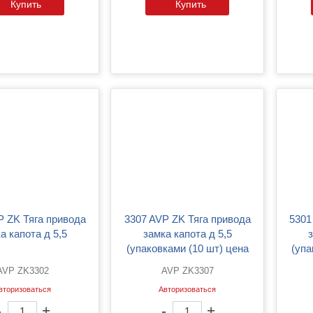
Купить
Купить
3307 AVP ZK Тяга привода
5301 AVP ZK Тяга привода
а капота д 5,5
замка капота д 5,5
(упаковками (10 шт) цена
(упа
указана за 1шт)
AVP ZK3302
AVP ZK3307
вторизоваться
Авторизоваться
-
+
-
+