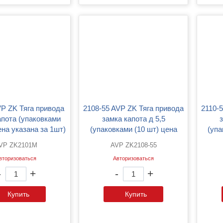
2108-55 AVP ZK Тяга привода
2110-55 AVP ZK Тяга привода
апота (упаковками
замка капота д 5,5
ена указана за 1шт)
(упаковками (10 шт) цена
(упа
указана за 1шт)
VP ZK2101M
AVP ZK2108-55
вторизоваться
Авторизоваться
-
+
-
+
Купить
Купить