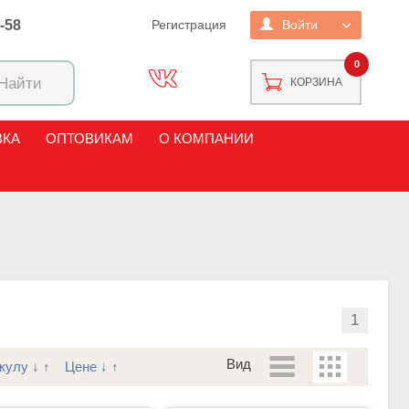
2-58
Регистрация
Войти
0
КОРЗИНА
ВКА
ОПТОВИКАМ
О КОМПАНИИ
1
Вид
кулу
↓
↑
Цене
↓
↑