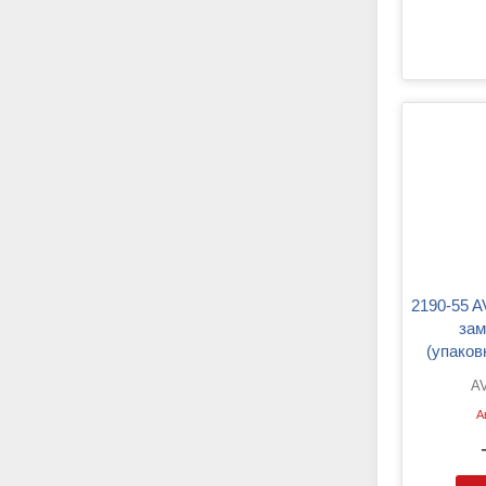
2190-55 AVP ZK Тяга привода
зам
(упаков
ука
AV
А